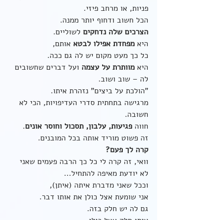
פניות, או מרחב פיזי.
הכל חשוב ודחוף יותר ממנה.
הצרכים שלה נדחקים
 לשוליים.
היא 
מפחדת אפילו לבטא
 אותם, 
כל כך מעט מקום יש לה גם ככה.
היא 
מוותרת על עצמה
 ועל דברים שחשובים 
לה – שוב ושוב. 
"הולכת על ביצים" נזהרת איתו.
מרגישה בתחתית סדרי העדיפויות, הכי לא 
חשובה.
חווה 
פגיעות, עלבון, תסכול וחוסר אונים
. 
זה פשוט מוריד אותה בכל המובנים.
קרה לך פעם? 
וואי, זה קרה לי כל כך הרבה פעמים שאני 
לא יודעת מאיפה להתחיל...
וככל שאני מדברת איתה (איתן), 
אני שומעת אצל כולן את אותו דבר.
גם לה יש חלק בזה.