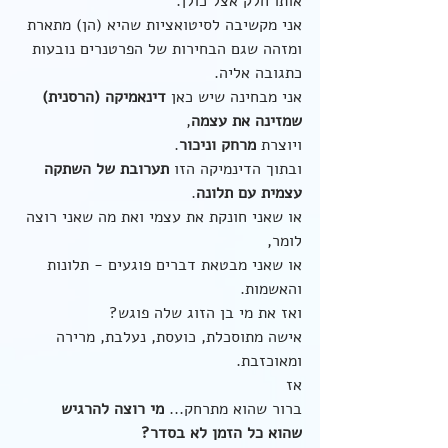
אותו חלק אצל כולן.
אני מקשיבה לסיטואציות שהיא (הן) מתארת 
ומזהה שגם הבחירות של הפרטנרים נובעות 
כתגובה אליה.  
אני מבחינה שיש כאן 
דינאמיקה (הרסנית) 
שמזינה את עצמה
, 
ויוצרת 
מרחק וניכור
.
ובתוך הדינמיקה הזו 
תערובת של השתקה 
עצמית עם תלונה
.
או שאני חונקת את עצמי ואת מה שאני רוצה 
לומר,
או שאני מבטאת דברים פוגעים - תלונות 
והאשמות.
ואז את מי בן הזוג שלה פוגש?
אישה מתוסכלת, כועסת, נעלבת, מרירה 
ומאוכזבת.
אז
ברור שהוא מתרחק...
 מי רוצה להרגיש 
שהוא כל הזמן לא בסדר?