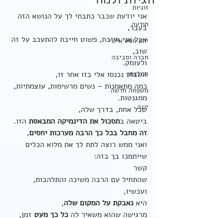
זוגיות ולמה
זוגיות
אני יודעת שכבר כתבתי לך על הנושא הזה 
תודעה
בעבר,
אבל אני חייבת, פשוט חייבת להתעכב על זה 
יומן מסע אישי
שוב, 
חברה וסביבה
ולעומק.
המלצתי
השבוע נכנסו אלי בזו אחר זו,
כמה מתאמנות – נשים מרשימות, עוצמתיות, 
משפחה חדשה
ממגנטות.
יוגה
שכל אחת, בדרך שלה,
ביטאה ב
תסכול את הדינמיקה המבאסת
 הזו.
זה מחבל בכל כך הרבה מערכות יחסים
,
ואני ממש רוצה לתת לך את מלוא הכלים 
שייתמכו בך בזה:
קשר 
שהתחיל עם הרבה משיכה והתלהבות,
ועכשיו, 
היא 
נאבקת על המקום שלה
, 
מרגישה שהוא משאיר לה 
כל כך מעט
 זמן, 