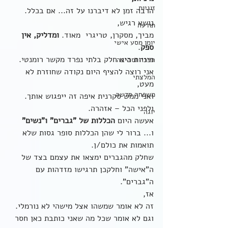
זוגיות
הרבה זמן לא דיברנו על זה... אם בכלל.
נושא רגיש,
תודעה
מביך, מסקרן, טריגרי  מאוד. 
ומדליק, אין 
יומן מסע אישי
ספק
. 
מיניות היא חלק בלתי נפרד מקשר רומנטי.
חברה וסביבה
אני רוצה להציף היום נקודה שחוזרת לא 
המלצתי
מעט, 
משפחה חדשה
ואני ממש סקרנית איפה זה ייפגוש אותך.
ולפני הכל – אזהרה.
יוגה
אעשה היום 
הכללות של "גברים" ו"נשים"
ו... ברור לי שהן הכללות סופר גסות שלא 
תואמות את כולם/ן.
שחלק מהגברים ימצאו את עצמם בצד של 
ה"אישה" וחלקכן תרגישו מזדהות עם 
ה"גברים".
אז,
זה לא אומר שמשהו אצל מישהי לא נורמלי.
וגם לא אומר שכל מה שאני כותבת כאן חסר 