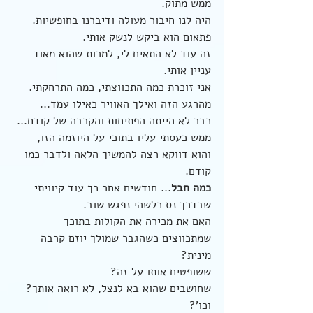
ממש מתוק. 
היה לנו חיבור מעולה ודיברנו בחופשיות.
פתאום הוא ביקש לנשק אותי.
זה עוד לא התאים לי, למרות שהוא מאוד 
עניין אותי.
אני זוכרת כמה התכווצתי, כמה התרחקתי.
מהרגע הזה ואילך האוויר כאילו עמד... 
כבר לא הייתה הפתיחות והקרבה של קודם... 
ממש כעסתי עליו בתוכי על היוזמה הזו, 
והוא דווקא רצה להמשיך הלאה ולדבר כמו 
קודם.
כמה חבל
... חודשים אחר כך עוד קיוויתי 
שבדרך נס כלשהי נפגש שוב.
האם את מכירה את הקולות בתוכך 
שמתכווצים כשהגבר שמולך יוזם קרבה 
מינית?
ששופטים אותו על זה?
שחושבים שהוא בא לנצל, לא רואה אותך? 
וכו'?