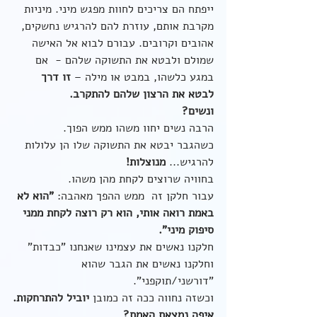
ייפתח הם צריכים לחוות מפגש מיני. מיניות 
מקרבת אותם, עוזרת להם להרגיש נחשקים, 
אהובים וקרובים. עבורם לבוא אל האישה 
שמולם ולבטא את התשוקה שלהם -  אם 
במגע כלשהו, במבט או מילה – 
זו דרך 
לבטא את הרצון שלהם להתקרב.
ונשים? 
הרבה נשים יחוו משהו ממש הפוך. 
כשהגבר יבטא את התשוקה שלו הן עלולות 
להרגיש... 
מנוצלות! 
בחוויה שרוצים לקחת מהן משהו. 
עבור חלקן זה  ממש ההפך מאהבה: 
"הוא לא 
באמת רואה אותי, הוא רק רוצה לקחת ממני 
סיפוק מיני".
חלקנו נאשים את עצמינו שאנחנו "כבדות"
וחלקנו נאשים את הגבר שהוא 
"דורשני/תוקפני".
וכשזה נחווה ככה זה כמובן 
יוביל להתרחקות.
איפה נמצאת האמת?