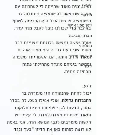
זוגיות
ואינטימית מאוד שהייתה לי לאחרונה עם 
אישה שנמצאת בסיטואציה מיוחדת. זו 
תודעה
סיטואציה פרטית אבל היא הסכימה לשתף 
יומן מסע אישי
באהבה כדי שכולנו נוכל לקבל מזה ערך.
חברה וסביבה
אותה אישה נמצאת בזוגיות מצויינת כבר 
המלצתי
מספר שנים עם גבר שהיא מאוד אוהבת 
משפחה חדשה
ומאוד אוהב אותה, הם הקימו יחד משפחה 
והקשר ביניהם מוגדר מתחילתו פתוח 
יוגה
מבחינה מינית.
רגע,
יכול להיות שהנקודה הזו מעוררת בך 
התנגדות גדולה
, אולי אפילו כעס. זה בסדר 
גמור, הדעות לגבי פתיחות מינית חלוקות 
ומאוד משתנות מאדם לאדם. לי עצמי יש 
רגשות מעורבים לגבי הנושא הזה. אני באמת 
לא רוצה לפתוח כאן את הדיון "בעד ונגד 