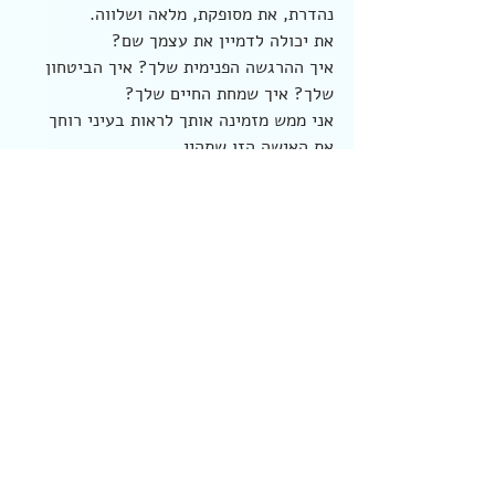
נהדרת, את מסופקת, מלאה ושלווה.
את יכולה לדמיין את עצמך שם?
איך ההרגשה הפנימית שלך? איך הביטחון 
שלך? איך שמחת החיים שלך?
אני ממש מזמינה אותך לראות בעיני רוחך 
את האישה הזו שתהיי.
את רואה אותה?
ומה אם האישה הזו היא זו שמתחילה את 
הקשר החדש שבפתח?
זו הבטוחה, השלווה המסופקת?
זו שכבר השיגה מה שהיא צריכה ולא דואגת 
מהעתיד.
מה אם היא זו שעכשיו מחכה לטלפון של 
הבחור, או מתלבטת אם ליזום בעצמה. מה 
אם היא זו שכותבת לו עכשיו ווטסאפ או 
יושבת איתו עכשיו לקפה - מה היא אומרת? 
מה היא עושה?