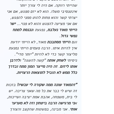
שהייתי רווקה. אם היה לי צורך יותר 
אינטנסיבי משלו. הוא לא יזם מפגש, אם אני 
יצרתי קשר והוא פחות להוט ממני להפגש, 
אם אני מציעה להפגש והוא לא פנוי... 
ישר 
הייתי מאוד נעלבת
, נפגעת ו
נכנסת למתח 
נפשי גדול
.
וגם 
הייתי מסתבכת
 מאוד, לא הייתי יודעת 
איך להיות איתו. הרבה פעמים הייתי נמנעת 
מליצור קשר כדי לא להיות "יותר מדי". 
ניסיתי 
לשחק אותה
 "קשה להשגה" ו
לדרבן 
אותו ליזום
. 
זה היה מייצר המון מתח ובדרך 
כלל ממש לא הוביל לתוצאות הרצויות.
"זהמאוד שונה ממה שקורה לי עכשיו!
 בזכות 
זה שיש לי כבר את כל מה שאני צריכה. יש 
לי בית, משפחה, אהבת אמת יציבה ושייכות, 
א
ני מרגישה הרבה ביטחון וזה לא מערער 
אותי
. אני מבינה, בפשטות שהקצב והצורך 