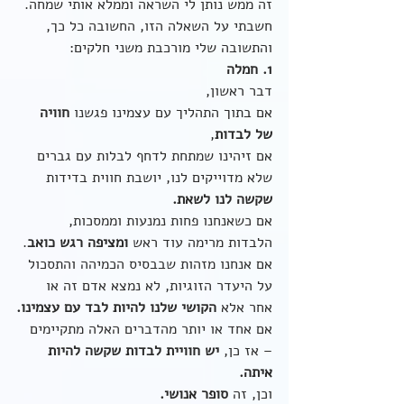
זה ממש נותן לי השראה וממלא אותי שמחה. 
חשבתי על השאלה הזו, החשובה כל כך, 
והתשובה שלי מורכבת משני חלקים:
1. חמלה
דבר ראשון, 
אם בתוך התהליך עם עצמינו פגשנו 
חוויה 
של לבדות
,
אם זיהינו שמתחת לדחף לבלות עם גברים 
שלא מדוייקים לנו, יושבת חווית בדידות 
שקשה לנו לשאת.
אם כשאנחנו פחות נמנעות וממסכות, 
הלבדות מרימה עוד ראש 
ומציפה רגש כואב
.
אם אנחנו מזהות שבבסיס הכמיהה והתסכול 
על היעדר הזוגיות, לא נמצא אדם זה או 
אחר אלא 
הקושי שלנו להיות לבד עם עצמינו.
אם אחד או יותר מהדברים האלה מתקיימים 
– אז כן, 
יש חוויית לבדות שקשה להיות 
איתה.
וכן, זה 
סופר אנושי. 