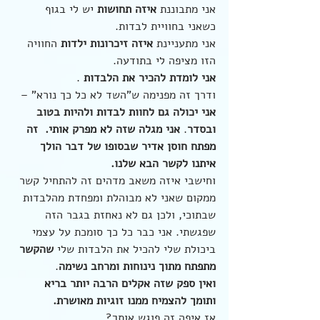
אני מתבוננת 
איזה תחושות
 יש לי בגוף 
כשאני בחוויית לבדות.
אני מתעניינת 
איזה זיכרונות ילדות
 החוויה 
הזו מציפה לי בתודעה.
אני לומדת להכיר את הלבדות
 .
ודרך זה מפנימה ש"השד לא כל כך נורא" – 
אני יכולה גם לחוות לבדות ולהיות בטוב 
ובסדר
. 
אני מגלה שזה לא מפרק אותי.  זה 
מפתח חוסן אדיר שבסופו של דבר הולך 
איתנו לקשר הבא שלנו.
וחישבי איזה משאב מדהים זה להתחיל קשר 
ממקום שאני לא מבוהלת ומפחדת מהלבדות 
שבתוכי, ולכן גם לא נאחזת בגבר הזה 
שפגשתי. אני כבר כל כך סומכת על עצמי 
ביכולת שלי להכיל את הלבדות שלי 
שהקשר 
מתפתח מתוך נינוחות ומרחב נשימה
.
ואין ספק שזה אקלים הרבה יותר בריא 
ותומך להצמיח ממנו זוגיות מאושרת.
אז איפה זה פוגש אותך?