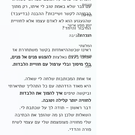
זוגיות
עם גבר שלא באמת טוב לי איתו, רק מתוך 
הכמיהה לקשר ושייכות? ההבנה (בדיעבד) 
תודעה
שהגעגוע הוא לא לאדם עצמו אלא לחוויית 
יומן מסע אישי
החיבור והיחד? 
זוכרת?
חברה וסביבה
המלצתי
ראינו שכשההיאחזות בקשר משתחררת אז 
משפחה חדשה
אנחנו בעצם נאלצות 
להפגש פנים אל פנים, 
בלי מיסוך ובלי ערפול עם חוויית הלבדות.
יוגה
אז אחת המכותבות שלחה לי שאלה.
היא מאוד הזדהתה עם כל התהליך שתיארתי
וביקשה טיפים 
איך להפוך את הלבדות 
לחוויה יותר קלילה וטובה. 
דבר ראשון – תודה לך על שכתבת לי.
השאלות שלכן הן מה שהופך את הכתיבה 
שלי מחוויה מצומצמת שלי עם עצמי לשיח 
פורה והדדי.