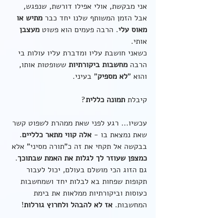
אני מבקשת, אולי אפילו דורשת, שנפגש, 
אבל הזמן המשותף שלנו יחד כבר 
מתיש או 
מאוס עלי
. הרבה פעמים הוא פשוט 
מעצבן
אותי.
כשאני חושבת עליו ומדברת עליו עולות בי 
הרבה 
מחשבות ביקורתיות
 ששופטות אותו,
והוא "
לא מספיק
" בעיני. 
קיבלת 
תמונה כללית
?
עכשיו... רגע לפני שאת ממהרת לשפוט קשר 
שאת נמצאת בו - 
אלה קווי מתאר כלליים
.
בבקשה אל תקחי את זה כ"תורה מסיני" אלא 
כמצפן שעוזר לך לגלות את האמת שבתוכך
.
גם הזוג הכי מושלם בעולם, יכול לעבור 
תקופות שפחות בא לבלות יחד ושמחשבות 
כעוסות וביקורתיות ממלאות את בימת 
המחשבות. 
אז לא להבהל ולחרוץ גורלות
!