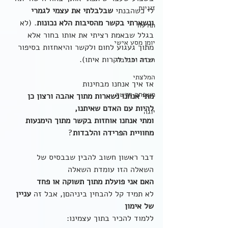
זוגיות
לי כשהבנתי 
שבלבלתי את עצמי לגמרי 
ונשארתי בקשר מהסיבות הלא נכונות
. (לא 
תודעה
בגלל שבאמת רציתי את אותו בחור אלא 
יומן מסע אישי
מתוך געגוע לחום ולקשר והיאחזות בסיפור 
שזה יכול לקרות איתו). 
חברה וסביבה
המלצתי
אז איך אנחנו מבחינות
משפחה חדשה
מתי אנחנו נשארות מתוך אהבה ורצון כן 
להיות עם האדם שאיתנו,
יוגה
ומתי אנחנו אוחזות בקשר מתוך הימנעות 
מחוויית הפרידה והלבדות
?
דבר ראשון חשוב להבין שבבסיס של 
השאלה הזו עומדת השאלה
האם אני פועלת מתוך תשוקה או פחד
לא תמיד קל להבחין ביניהםן, אבל זה 
עניין 
של אימון
ללמוד להכיר בתוך עצמינו: