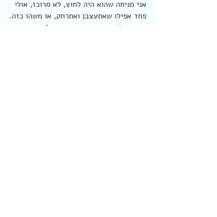
אני מניחה שהוא היה לחוץ, לא מרוכז, אולי 
פחד אפילו שאתעצבן ואתרחק, או משהו כזה.
גברים, לא פחות מאיתנו - 
מופעלים.
וכשהם מופעלים זה מוציא מהם התנהגויות 
מפתיעות לפעמים, ואפילו פוגעות.
אפשר להיעלב מזה עד עמקי נשמתי ולקחת 
את זה אישית, 
או לגייס את החמלה שבנו,
את היכולת לראות את 
האחר כישות שלמה 
ומלאה
 בפני עצמה.
מהמקום הזה, גם דברים שנתפסים לנו 
כנובעים מתכונות אישיותיות בלתי נתנות 
לשינוי,
לעתים מסתבר שפשוט אפשר לבקש בתוך 
יחסים.
אפילו "איך לבטל פגישה".
אפשר להבהל מכל תקל ולתת לו לפרק לנו 