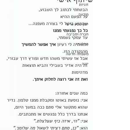
שיתוף אישי
זוגיות
הבטחתי לכתוב לך השבוע,
תודעה
על הפעם ההיא 
שההוא ביטל לי בצורה מעפנה...
יומן מסע אישי
כל כך נפגעתי ממנו
חברה וסביבה
עד עמקי נשמתי,
המלצתי
ולא היה לי רעיון 
איך אפשר להמשיך
מהנקודה הזו. 
משפחה חדשה
אבל אז עשיתי משהו חדש ופורץ דרך עבורי,
יוגה
זה היה אדיר בשבילי והביא תוצאות 
מדהימות
ואת זה אני רוצה לחלוק איתך.
כמה שנים אחורה:
אני: נוסעת באוטו ומקבלת ממנו טלפון. נדיר 
שהוא מתקשר אלי סתם ככה במשך היום, 
אנחנו בדרך כלל נפגשים או מתכתבים.
אני: 
"הי, איזה כיף שצלצלת."
הוא: 
"כן, סתם רציתי לשאול מה שלומך."