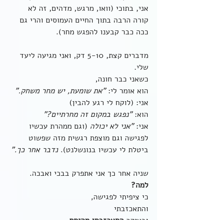
אני, בתוכי (וואו, מרגש, מדהים, זה לא 
קורה הרבה בתוך החיים העמוסים והרי גם 
ככה כבר קבענו להפגש מחר).
מדברים קצת, 5-10 דק, ואני מגיעה ליעד 
שלי.
כשאני כבר חונה,
הוא אומר לי: 
"את שומעת, יש מחר משחק."
אני: (לוקח לי רגע להבין)
הוא: 
"נפגש במקום זה מחרתיים?"
אני: 
"אני לא יכולה
 (וגם ממהרת עכשיו 
לפגישה וגם מוצפת רגשית מזה שפשוט 
ביטלת לי עכשיו בנונשלנט).
 נדבר אחר כך."
שניה אחר כך אני אתפרק בבכי ואבכה.
למה?
כי ציפיתי לפגישה,
והתאכזבתי